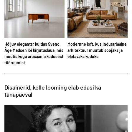
Modernne loft, kus industriaalne
1970ndate kõige ihaldatum IKEA
s
arhitektuur muutub soojaks ja
tool
t
elatavaks koduks
Disainerid, kelle looming elab edasi ka
tänapäeval