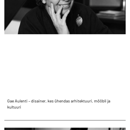
Charles Eames – disainer, kes muutis modernse mööbli
igapäevaelu osaks