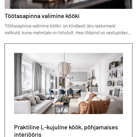
Töötasapinna valimine kööki
Töötasapinna valimine kööki, on kindlasti üks raskemaid
valikuid, kuna materjale on tohutult. Hea tööpind on vastupidav…
Praktiline L-kujuline köök, põhjamaises
interjööris