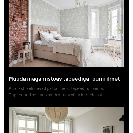
Muuda magamistoas tapeediga ruumi ilmet
Kindlasti eelistavad paljud meist tapeeditud seina.
Tapeeditud seinaga saab muuta väga kergelt ja k…