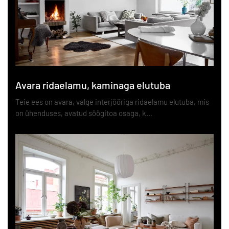
Avara ridaelamu, kaminaga elutuba
Teie ees on avara, valge interjööriga ridaelamu elutuba, mis
on ühenduses, avatud söögitoa osaga, k…