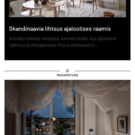
Skandinaavia lihtsus ajaloolises raamis
Astudes sellesse elutuppa, avaneb vaade, kus ajalooline
väärikus ja tänapäevane lihtsus põimuvad lo…
MAGAMISTUBA