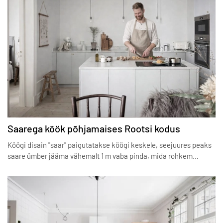
Saarega köök põhjamaises Rootsi kodus
Köögi disain "saar" paigutatakse köögi keskele, seejuures peaks
saare ümber jääma vähemalt 1 m vaba pinda, mida rohkem…