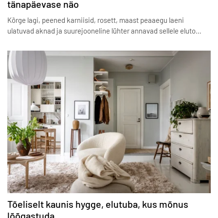
tänapäevase näo
Kõrge lagi, peened karniisid, rosett, maast peaaegu laeni
ulatuvad aknad ja suurejooneline lühter annavad sellele eluto…
Tõeliselt kaunis hygge, elutuba, kus mõnus
lõõgastuda