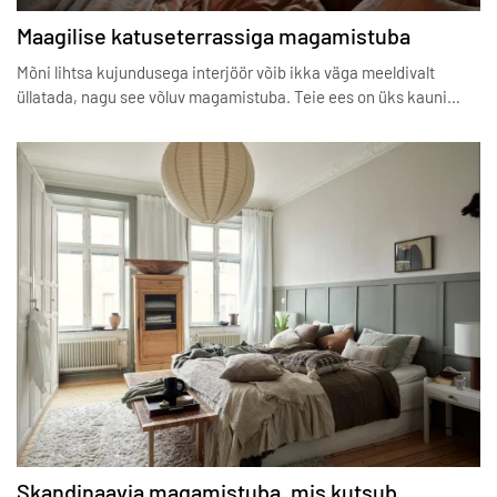
Maagilise katuseterrassiga magamistuba
Mõni lihtsa kujundusega interjöör võib ikka väga meeldivalt
üllatada, nagu see võluv magamistuba. Teie ees on üks kauni…
Skandinaavia magamistuba, mis kutsub