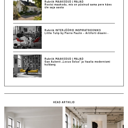
Rubriik MAAKODUD | MAJAD
Rootsi maakodu, mis on püsinud sama pere käes
üle saja aasta
Rubriik INTERJÖÖRID INSPIRATSIOONIKS
Little Tulip by Pierre Paulin – Artiforti disaini…
Rubriik MAAKODUD | MAJAD
Gae Aulenti „Locus Solus” ja Itaalia modernismi
kuldaeg
HEAD ARTIKLID