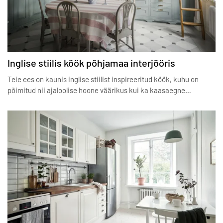
Inglise stiilis köök põhjamaa interjööris
Teie ees on kaunis inglise stiilist inspireeritud köök, kuhu on
põimitud nii ajaloolise hoone väärikus kui ka kaasaegne…