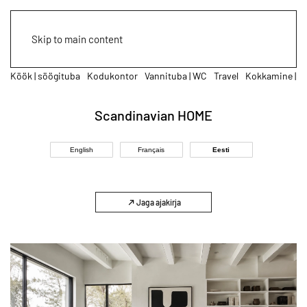
Skip to main content
a
Kodukontor
Vannituba | WC
Travel
Kokkamine | retseptid
Lastenurk
Scandinavian HOME
English
Français
Eesti
Jaga ajakirja