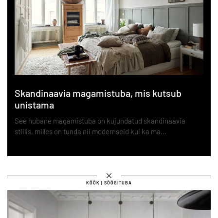
Skandinaavia magamistuba, mis kutsub
unistama
See hubane magamistuba on kujundatud skandinaavia
stiilis, milles on tunda nii modernseid kui ka ma…
KÖÖK | SÖÖGITUBA