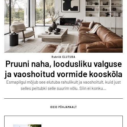
Rubriik ELUTUBA
Pruuni naha, loodusliku valguse
ja vaoshoitud vormide kooskõla
Esmapilgul mõjub see elutuba rahulikult ja vaoshoitult, kuid just
selles peitubki selle suurim võlu. Siin ei konku…
IDEID PÕHJAMAALT