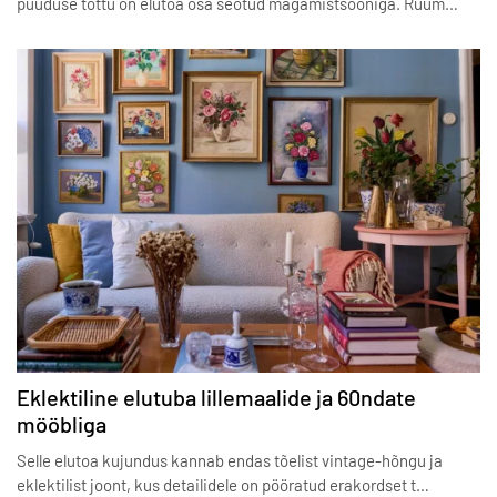
puuduse tõttu on elutoa osa seotud magamistsooniga. Ruum…
Eklektiline elutuba lillemaalide ja 60ndate
mööbliga
Selle elutoa kujundus kannab endas tõelist vintage-hõngu ja
eklektilist joont, kus detailidele on pööratud erakordset t…