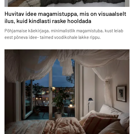
Huvitav idee magamistuppa, mis on visuaalselt
ilus, kuid kindlasti raske hooldada
Põhjamaise käekirjaga, minimalistlik magamistuba, kust leiab
eest põneva idee- taimed voodikohale lakke rippu.