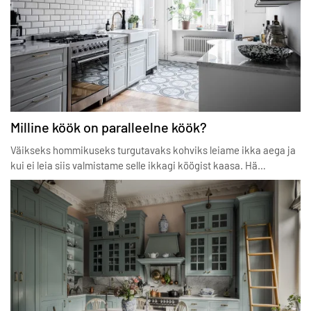
Milline köök on paralleelne köök?
Väikseks hommikuseks turgutavaks kohviks leiame ikka aega ja
kui ei leia siis valmistame selle ikkagi köögist kaasa. Hä…