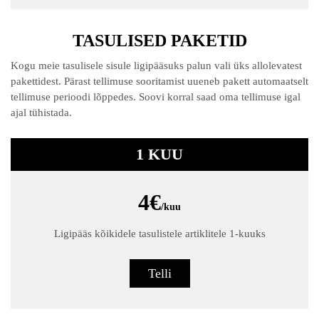
TASULISED PAKETID
Kogu meie tasulisele sisule ligipääsuks palun vali üks allolevatest
pakettidest. Pärast tellimuse sooritamist uueneb pakett automaatselt
tellimuse perioodi lõppedes. Soovi korral saad oma tellimuse igal
ajal tühistada.
1 KUU
4€
/kuu
Ligipääs kõikidele tasulistele artiklitele 1-kuuks
Telli