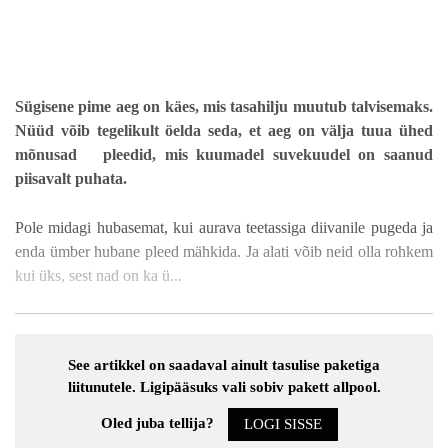
Sügisene pime aeg on käes, mis tasahilju muutub talvisemaks.
Nüüd võib tegelikult öelda seda, et aeg on välja tuua ühed
mõnusad pleedid, mis kuumadel suvekuudel on saanud
piisavalt puhata.
Pole midagi hubasemat, kui aurava teetassiga diivanile pugeda ja
enda ümber hubane pleed mähkida. Ja alati võib neid olla rohkem
kui üks, sest nad on ka ü...
See artikkel on saadaval ainult tasulise paketiga
liitunutele. Ligipääsuks vali sobiv pakett allpool.
Oled juba tellija?
LOGI SISSE